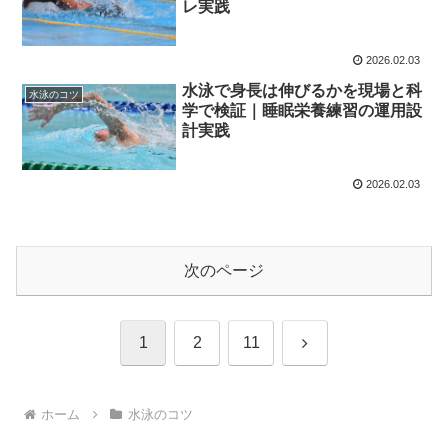
レ実践
2026.02.03
水泳で身長は伸びるかを現場と科
水泳のコツ
学で検証｜睡眠栄養練習の運用設
計実践
2026.02.03
次のページ
次
1
2
11
へ
ホーム
水泳のコツ