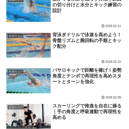
水泳のコツ
の切り分けと水分とキック練習の
設計
2026.02.11
背泳ぎドリルで泳速を高めよう！
水泳のコツ
骨盤リズムと腕回転の手順とキッ
ク配分
2026.02.10
バサロキックで距離を稼げ！姿勢
水泳のコツ
角度とテンポで再現性を高めスタ
ートとターンを強化
2026.02.09
スカーリングで推進を自在に操る
水泳のコツ
｜手の角度と呼吸連動で再現性を
高める