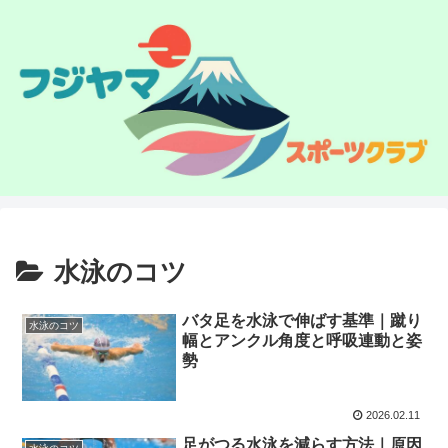
水泳のコツ
バタ足を水泳で伸ばす基準｜蹴り
水泳のコツ
幅とアンクル角度と呼吸連動と姿
勢
2026.02.11
足がつる水泳を減らす方法｜原因