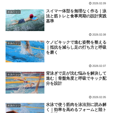
2026.02.09
スイマー体型を無理なく作る｜泳
水泳のコツ
法と筋トレと食事周期の設計実践
基準
2026.02.08
ケノビキックで進む姿勢を整える
水泳のコツ
｜抵抗を減らし足の打ち方と呼吸
を磨く
2026.02.07
背泳ぎで足が沈む悩みを解決して
水泳のコツ
進む｜骨盤角度と呼吸でキック配
分を設計
2026.02.05
水泳で使う筋肉を泳法別に読み解
水泳のコツ
く｜効率を高めるフォームと陸ト