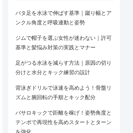
バタ足を水泳で伸ばす基準｜蹴り幅とア
ンクル角度と呼吸連動と姿勢
ジムで帽子を選ぶ女性が迷わない｜許可
基準と髪悩み対策の実践とマナー
足がつる水泳を減らす方法｜原因の切り
分けと水分とキック練習の設計
背泳ぎドリルで泳速を高めよう！骨盤リ
ズムと腕回転の手順とキック配分
バサロキックで距離を稼げ！姿勢角度と
テンポで再現性を高めスタートとターン
を強化