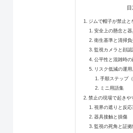
目
ジムで帽子が禁止と
安全上の懸念と器
衛生基準と清掃負
監視カメラと顔認
公平性と混雑時の
リスク低減の運用
手順ステップ
ミニ用語集
禁止の現場で起きや
視界の遮りと反応
器具接触と損傷
監視の死角と証拠