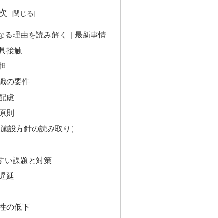
次
なる理由を読み解く｜最新事情
具接触
担
識の要件
配慮
原則
（施設方針の読み取り）
すい課題と対策
遅延
性の低下