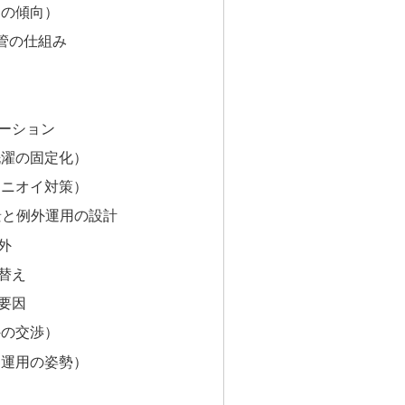
用の傾向）
管の仕組み
ーション
洗濯の固定化）
（ニオイ対策）
景と例外運用の設計
外
替え
要因
外の交渉）
（運用の姿勢）