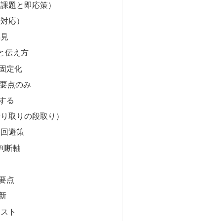
（課題と即応策）
場対応）
早見
と伝え方
固定化
で要点のみ
する
やり取りの段取り）
と回避策
判断軸
要点
新
リスト