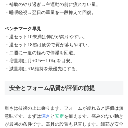
・補助のやり過ぎ→主運動の前に疲れない量。
・睡眠軽視→翌日の重量を一段抑えて回復。
ベンチマーク早見
・週セット10未満は伸びが鈍りやすい。
・週セット18超は疲労で質が落ちやすい。
・二週に一度の軽めで停滞を回避。
・増量期は月+0.5〜1.0kgを目安。
・減量期はRM維持を最優先にする。
安全とフォーム品質が評価の前提
重さは技術の上に乗ります。フォームが崩れると評価は無
意味です。まずは
深さ
と
安定
を揃えます。痛みのない動き
が最初の条件です。器具の設置も見直します。細部が安全