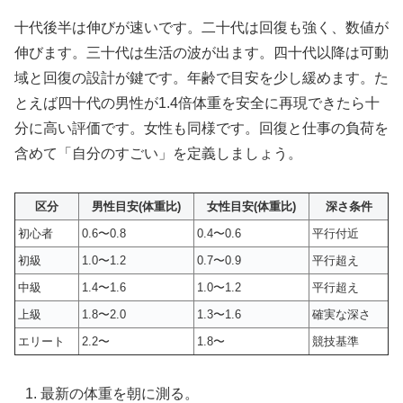
十代後半は伸びが速いです。二十代は回復も強く、数値が
伸びます。三十代は生活の波が出ます。四十代以降は可動
域と回復の設計が鍵です。年齢で目安を少し緩めます。た
とえば四十代の男性が1.4倍体重を安全に再現できたら十
分に高い評価です。女性も同様です。回復と仕事の負荷を
含めて「自分のすごい」を定義しましょう。
区分
男性目安(体重比)
女性目安(体重比)
深さ条件
初心者
0.6〜0.8
0.4〜0.6
平行付近
初級
1.0〜1.2
0.7〜0.9
平行超え
中級
1.4〜1.6
1.0〜1.2
平行超え
上級
1.8〜2.0
1.3〜1.6
確実な深さ
エリート
2.2〜
1.8〜
競技基準
最新の体重を朝に測る。