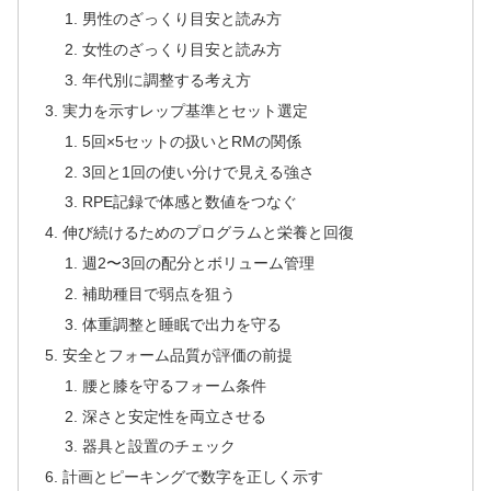
男性のざっくり目安と読み方
女性のざっくり目安と読み方
年代別に調整する考え方
実力を示すレップ基準とセット選定
5回×5セットの扱いとRMの関係
3回と1回の使い分けで見える強さ
RPE記録で体感と数値をつなぐ
伸び続けるためのプログラムと栄養と回復
週2〜3回の配分とボリューム管理
補助種目で弱点を狙う
体重調整と睡眠で出力を守る
安全とフォーム品質が評価の前提
腰と膝を守るフォーム条件
深さと安定性を両立させる
器具と設置のチェック
計画とピーキングで数字を正しく示す