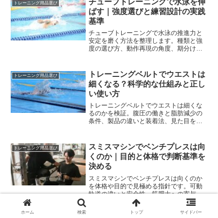
チューブトレーニングで水泳を伸
トレーニング用品選び
ばす｜強度選びと練習設計の実践
基準
チューブトレーニングで水泳の推進力と
安定を磨く方法を整理します。種類と強
度の選び方、動作再現の角度、期分け設
計、安全対策まで体系化し、陸と水の練
習をつなぐ基準を提示します。
トレーニングベルトでウエストは
トレーニング用品選び
細くなる？科学的な仕組みと正し
い使い方
トレーニングベルトでウエストは細くな
るのかを検証。腹圧の働きと脂肪減少の
条件、製品の違いと装着法、見た目を引
き締める戦略、使うべき場面と避ける場
面まで実務的に解説します。
スミスマシンでベンチプレスは向
トレーニング用品選び
くのか｜目的と体格で判断基準を
決める
スミスマシンでベンチプレスは向くのか
を体格や目的で見極める指針です。可動
軌道の違いと安全性、筋肥大への寄与、
家トレ設置の注意まで具体策を整理し、
自分に合う選択に繋げます。
ホーム
検索
トップ
サイドバー