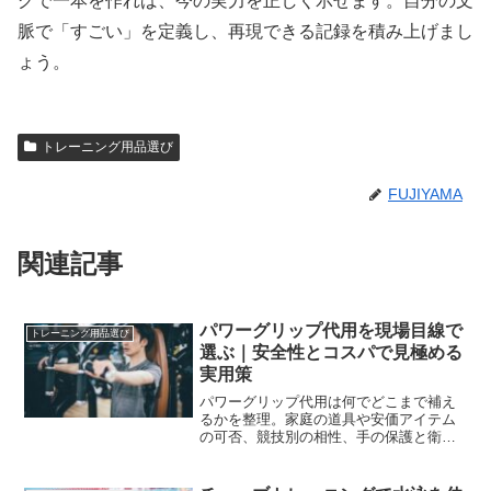
グで一本を作れば、今の実力を正しく示せます。自分の文
脈で「すごい」を定義し、再現できる記録を積み上げまし
ょう。
トレーニング用品選び
FUJIYAMA
関連記事
パワーグリップ代用を現場目線で
トレーニング用品選び
選ぶ｜安全性とコスパで見極める
実用策
パワーグリップ代用は何でどこまで補え
るかを整理。家庭の道具や安価アイテム
の可否、競技別の相性、手の保護と衛
生、買い替え判断までを体系化し、失敗
を減らしてコスパ良く強度を伸ばしま
す。