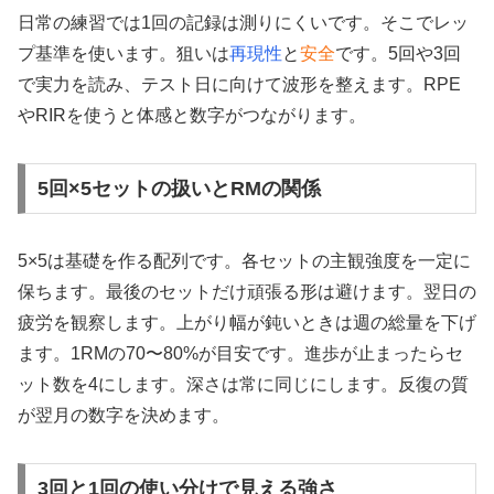
日常の練習では1回の記録は測りにくいです。そこでレッ
プ基準を使います。狙いは
再現性
と
安全
です。5回や3回
で実力を読み、テスト日に向けて波形を整えます。RPE
やRIRを使うと体感と数字がつながります。
5回×5セットの扱いとRMの関係
5×5は基礎を作る配列です。各セットの主観強度を一定に
保ちます。最後のセットだけ頑張る形は避けます。翌日の
疲労を観察します。上がり幅が鈍いときは週の総量を下げ
ます。1RMの70〜80%が目安です。進歩が止まったらセ
ット数を4にします。深さは常に同じにします。反復の質
が翌月の数字を決めます。
3回と1回の使い分けで見える強さ