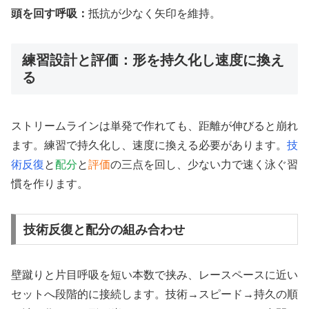
頭を回す呼吸：
抵抗が少なく矢印を維持。
練習設計と評価：形を持久化し速度に換え
る
ストリームラインは単発で作れても、距離が伸びると崩れ
ます。練習で持久化し、速度に換える必要があります。
技
術反復
と
配分
と
評価
の三点を回し、少ない力で速く泳ぐ習
慣を作ります。
技術反復と配分の組み合わせ
壁蹴りと片目呼吸を短い本数で挟み、レースペースに近い
セットへ段階的に接続します。技術→スピード→持久の順