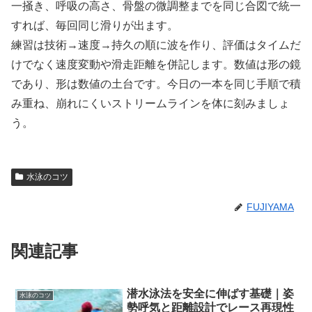
一掻き、呼吸の高さ、骨盤の微調整までを同じ合図で統一
すれば、毎回同じ滑りが出ます。
練習は技術→速度→持久の順に波を作り、評価はタイムだ
けでなく速度変動や滑走距離を併記します。数値は形の鏡
であり、形は数値の土台です。今日の一本を同じ手順で積
み重ね、崩れにくいストリームラインを体に刻みましょ
う。
水泳のコツ
FUJIYAMA
関連記事
潜水泳法を安全に伸ばす基礎｜姿
水泳のコツ
勢呼気と距離設計でレース再現性