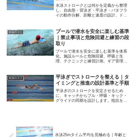
水泳ストロークとは何かを定義から整理
し、自由形・背泳ぎ・平泳ぎ・バタフラ
イの動作分解、距離と速度の設計、ドリ
ルと週内メニュー、評価軸まで実戦的に
解説します。肩の負担を減らしタイム改
善に繋げます。
プールで潜水を安全に楽しむ基準
水泳のコツ
｜禁止事項と危険回避と練習の段
取り
プールで潜水を安全に楽しむ基準を体系
化。施設ルールと危険回避、呼吸と生
理、テクニックと練習計画、ギア管理、
マナーまでを一続きで解説し、今日の練
習に落とし込みます。
平泳ぎでストロークを整える｜タ
水泳のコツ
イミングと推進の設計基準と手順
平泳ぎのストロークを安定させるため
に、キャッチからプル・呼吸・キック・
グライドの同期を設計します。抵抗を減
らす体勢、手の幅と肘角の指標、タイミ
ングの作り方、練習計画や筋トレ併用ま
で実務的に整理します。
水泳25mタイム平均を見極める｜年齢と