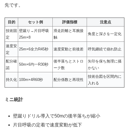
先です。
目的
セット例
評価指標
注意点
技術固
壁蹴り→片目呼吸
滑走距離と耳腕接
角度と深さを一定化
定
25m×8
触
速度安
25m×6全力R45秒
速度変動と前後差
呼気継続で崩れ防止
定
配分確
後半落ちとストロ
矢印を保ち無理に掻
50m×6均一R30秒
認
ーク数
かない
技術合図を区間内に
持久化
100m×4R60秒
配分係数と再現性
入れる
ミニ統計
壁蹴りドリル導入で50mの後半落ちが縮小
片目呼吸の定着で速度変動が低下