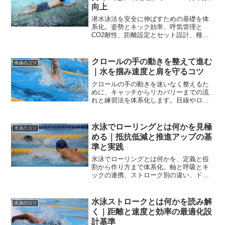
向上
潜水泳法を安全に伸ばすための基礎を体
系化。姿勢とキック効率、呼気管理と
CO2耐性、距離設定とセット設計、種目
別ブレイクアウトまでを段階化し、今日
の練習へ実装できる指標を提示します。
クロールの手の動きを整えて進む
水泳のコツ
｜水を掴み速度と肩を守るコツ
クロールの手の動きを迷いなく整えるた
めに、キャッチからリカバリーまでの流
れと練習法を体系化します。目線やロー
リングとの連動も解説し、失速や肩の違
和感を避けつつ推進効率を高める手がか
りを示します。
水泳でローリングとは何かを見極
水泳のコツ
める｜抵抗低減と推進アップの基
準と実践
水泳でローリングとは何かを、定義と役
割から作り方まで体系化。軸と呼吸とキ
ックの連携、ストローク別の違い、ドリ
ルと測定基準、肩の痛み予防までを30日
設計で実践化します。
水泳ストロークとは何かを読み解
水泳のコツ
く｜距離と速度と効率の最適化設
計基準