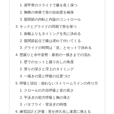
肩甲帯のスライドで腋を長く保つ
胸椎の伸展で首の自由度を確保
股関節の内転と内旋のコントロール
キックとグライドの同期で形を保つ
振幅よりもタイミングを先に決める
股関節起点で膝は遅れて付いてくる
グライドの時間は「息」とセットで決める
壁蹴りと水中姿勢：最初の一掻きまでの流れ
壁でのセットと蹴り出しの角度
滑りの深さと浮上のタイミング
一掻きの質と呼吸の位置づけ
呼吸と頭位：崩れないストリームラインの作り方
クロールの片目呼吸と首の長さ
平泳ぎの前方呼吸と胸の薄さ
バタフライ・背泳ぎの特徴
練習設計と評価：形を持久化し速度に換える