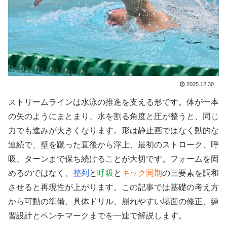
2025.12.30
ストリームラインは水泳の推進を支える形です。体が一本
の矢のようにまとまり、水を割る角度と圧が整うと、同じ
力でも進みが大きくなります。形は静止画ではなく動的な
連続で、壁を蹴った直後から浮上、最初のストローク、呼
吸、ターンまで保ち続けることが大切です。フォームを固
めるのではなく、
整列
と
呼吸
と
キック同期
の三要素を調和
させると再現性が上がります。この記事では基礎の考え方
から可動の準備、具体ドリル、崩れやすい場面の修正、練
習設計とベンチマークまでを一連で解説します。