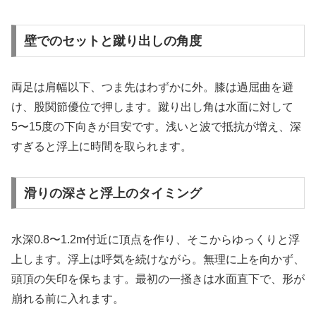
壁でのセットと蹴り出しの角度
両足は肩幅以下、つま先はわずかに外。膝は過屈曲を避
け、股関節優位で押します。蹴り出し角は水面に対して
5〜15度の下向きが目安です。浅いと波で抵抗が増え、深
すぎると浮上に時間を取られます。
滑りの深さと浮上のタイミング
水深0.8〜1.2m付近に頂点を作り、そこからゆっくりと浮
上します。浮上は呼気を続けながら。無理に上を向かず、
頭頂の矢印を保ちます。最初の一掻きは水面直下で、形が
崩れる前に入れます。