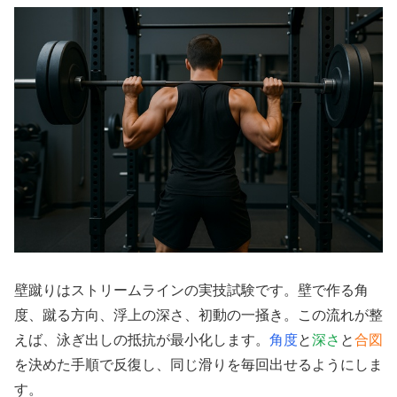
壁蹴りはストリームラインの実技試験です。壁で作る角
度、蹴る方向、浮上の深さ、初動の一掻き。この流れが整
えば、泳ぎ出しの抵抗が最小化します。
角度
と
深さ
と
合図
を決めた手順で反復し、同じ滑りを毎回出せるようにしま
す。