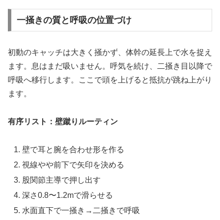
一掻きの質と呼吸の位置づけ
初動のキャッチは大きく掻かず、体幹の延長上で水を捉え
ます。息はまだ吸いません。呼気を続け、二掻き目以降で
呼吸へ移行します。ここで頭を上げると抵抗が跳ね上がり
ます。
有序リスト：壁蹴りルーティン
壁で耳と腕を合わせ形を作る
視線やや前下で矢印を決める
股関節主導で押し出す
深さ0.8〜1.2mで滑らせる
水面直下で一掻き→二掻きで呼吸