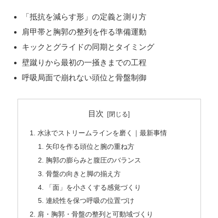
「抵抗を減らす形」の定義と測り方
肩甲帯と胸郭の整列を作る準備運動
キックとグライドの同期とタイミング
壁蹴りから最初の一掻きまでの工程
呼吸局面で崩れない頭位と骨盤制御
目次
水泳でストリームラインを磨く｜最新事情
矢印を作る頭位と腕の重ね方
胸郭の膨らみと腹圧のバランス
骨盤の向きと脚の揃え方
「面」を小さくする感覚づくり
連続性を保つ呼吸の位置づけ
肩・胸郭・骨盤の整列と可動域づくり