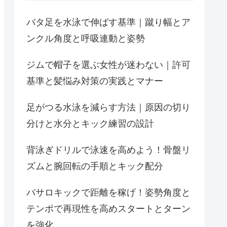
バタ足を水泳で伸ばす基準｜蹴り幅とア
ンクル角度と呼吸連動と姿勢
ジムで帽子を選ぶ女性が迷わない｜許可
基準と髪悩み対策の実践とマナー
足がつる水泳を減らす方法｜原因の切り
分けと水分とキック練習の設計
背泳ぎドリルで泳速を高めよう！骨盤リ
ズムと腕回転の手順とキック配分
バサロキックで距離を稼げ！姿勢角度と
テンポで再現性を高めスタートとターン
を強化