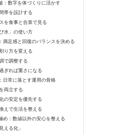
酸：数字を体づくりに活かす
間帯を設計する
スを食事と合算で見る
び水」の使い方
：満足感と回復のバランスを決める
割り方を変える
調で調整する
過ぎれば重さになる
：日常に落とす運用の骨格
を両立する
化の安定を優先する
換えで生活を整える
極め：数値以外の安心を整える
見える化」