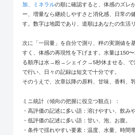
加、ミネラル
の順に確認すると、体感のズレ
ー、増量なら継続しやすさと消化感、日常の
す。数字は地図であり、道順はあなたの生活
次に「一回量」を自分で測り、秤の実測値を
すく、体感の再現性を下げます。水量は150〜
る順序は水→粉→シェイク→5秒休ませる、
で行い、日々の記録は短文で十分です。
そのうえで、次章以降の原料、甘味、香料、
ミニ統計（傾向の把握に役立つ観点）：
・高評価の記述に多い語：溶けやすい、飲み
・低評価の記述に多い語：甘い、泡、お腹。
・条件で揺れやすい要素：温度、水量、時間