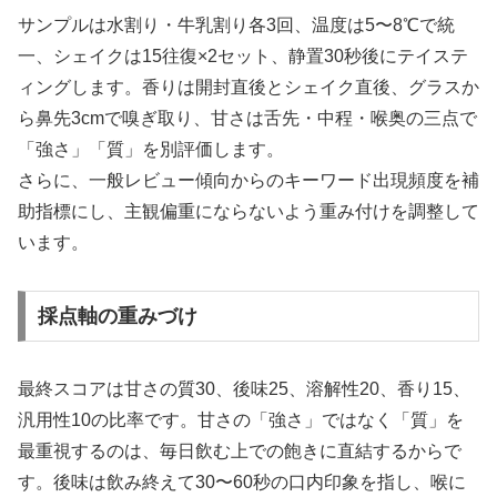
サンプルは水割り・牛乳割り各3回、温度は5〜8℃で統
一、シェイクは15往復×2セット、静置30秒後にテイステ
ィングします。香りは開封直後とシェイク直後、グラスか
ら鼻先3cmで嗅ぎ取り、甘さは舌先・中程・喉奥の三点で
「強さ」「質」を別評価します。
さらに、一般レビュー傾向からのキーワード出現頻度を補
助指標にし、主観偏重にならないよう重み付けを調整して
います。
採点軸の重みづけ
最終スコアは甘さの質30、後味25、溶解性20、香り15、
汎用性10の比率です。甘さの「強さ」ではなく「質」を
最重視するのは、毎日飲む上での飽きに直結するからで
す。後味は飲み終えて30〜60秒の口内印象を指し、喉に