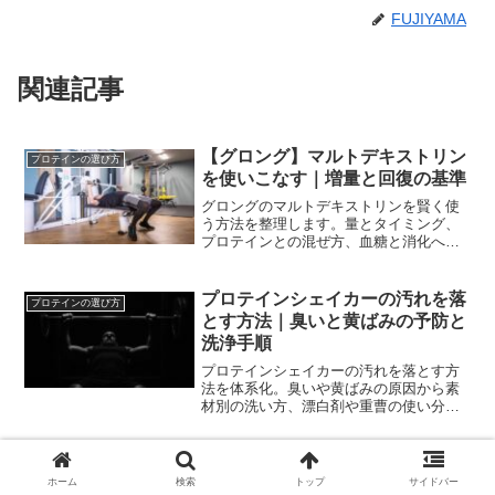
FUJIYAMA
関連記事
【グロング】マルトデキストリン
プロテインの選び方
を使いこなす｜増量と回復の基準
グロングのマルトデキストリンを賢く使
う方法を整理します。量とタイミング、
プロテインとの混ぜ方、血糖と消化への
配慮、保存や味調整まで。増量と回復の
近道を実践に落とします。
プロテインシェイカーの汚れを落
プロテインの選び方
とす方法｜臭いと黄ばみの予防と
洗浄手順
プロテインシェイカーの汚れを落とす方
法を体系化。臭いや黄ばみの原因から素
材別の洗い方、漂白剤や重曹の使い分
け、分解清掃、持ち歩き時の予防まで網
羅し、失敗しない手順と頻度の基準を示
します。
バイタスのビタパワーを飲むタイ
プロテインの選び方
ホーム
検索
トップ
サイドバー
ミング｜運動前中後と日常の最適