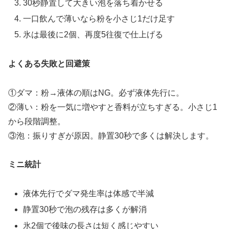
30秒静置して大きい泡を落ち着かせる
一口飲んで薄いなら粉を小さじ1だけ足す
氷は最後に2個、再度5往復で仕上げる
よくある失敗と回避策
①ダマ：粉→液体の順はNG。必ず液体先行に。
②薄い：粉を一気に増やすと香料が立ちすぎる。小さじ1
から段階調整。
③泡：振りすぎが原因。静置30秒で多くは解決します。
ミニ統計
液体先行でダマ発生率は体感で半減
静置30秒で泡の残存は多くが解消
氷2個で後味の長さは短く感じやすい