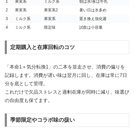
1
果実系
ミルク系
朝は水/夜は牛乳
2
果実系
果実系2
暑い日は氷多め
3
ミルク系
果実系
置き換え強化週
4
ミルク系
限定味
試飲は小容量
定期購入と在庫回転のコツ
「本命1＋気分転換1」の二本を並走させ、消費の偏りを
記録します。消費が遅い味は翌月に回し、在庫は常に7日
分を底として管理。
これだけで欠品ストレスと過剰在庫が同時に減り、味選び
の自由度も保てます。
季節限定やコラボ味の扱い