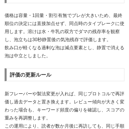
価格は容量・1回量・割引有無でブレが大きいため、最終
順位の決定には直接加点せず、同点時のタイブレークに使
用します。溶けは水・牛乳の双方でダマの残存率を観察
し、泡立ちは30秒静置後の気泡残存で評価します。
飲み口が軽くなる過剰な泡は減点要素とし、静置で消える
泡は中立としました。
評価の更新ルール
新フレーバーや製法変更が入れば、同じプロトコルで再評
価し過去データと置き換えます。レビュー傾向が大きく変
わった場合も、キーワード頻度の偏りを確認し、スコアの
重みを再調整します。
この運用により、読者が数か月後に再訪しても、同じ手順