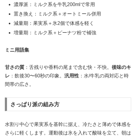
濃厚派：ミルク系を牛乳200mlで常用
置き換え：ミルク系＋オートミール併用
減量期：果実系＋氷2個で体感を軽く
増量期：ミルク系＋ピーナツ粉で補強
ミニ用語集
甘さの質
：舌残りや香料の尾まで含む快・不快。
後味のキ
レ
：飲後30〜60秒の印象。
汎用性
：水/牛乳の両対応と時
間帯の広さ。
さっぱり派の組み方
水割り中心で果実系を基幹に据え、冷たさと薄めで体感を
さらに軽くします。運動後は氷を入れて酸味を立て、朝は