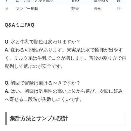
7
ピーチヨーグルト風味
甘め
酸味残り
良
8
マンゴー風味
芳香
長め
並
Q&AミニFAQ
Q.
水と牛乳で順位は変わりますか？
A.
変わる可能性があります。果実系は水で輪郭が出やす
く、ミルク系は牛乳でコクが増します。普段の割り方で再
配列して選ぶのが安全です。
Q.
初回で冒険は避けるべきですか？
A.
はい。初回は汎用性の高い上位から選び、次回に好み
へ寄せる二段階が失敗しにくいです。
集計方法とサンプル設計