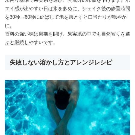
水割り基準で果実系を選び、乳成分の印象を下げます。ホ
エイ感が出やすい日は氷を多めに、シェイク後の静置時間
を30秒→60秒に延ばして泡を落とすと口当たりが穏やか
に。
香料の強い味は周期を開け、果実系の中でも自然寄りを選
ぶと継続しやすいです。
失敗しない溶かし方とアレンジレシピ