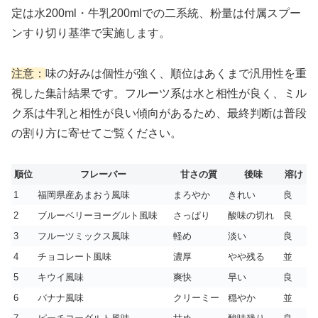
定は水200ml・牛乳200mlでの二系統、粉量は付属スプー
ンすり切り基準で実施します。
注意：
味の好みは個性が強く、順位はあくまで汎用性を重
視した集計結果です。フルーツ系は水と相性が良く、ミル
ク系は牛乳と相性が良い傾向があるため、最終判断は普段
の割り方に寄せてご覧ください。
順位
フレーバー
甘さの質
後味
溶け
1
福岡県産あまおう風味
まろやか
きれい
良
2
ブルーベリーヨーグルト風味
さっぱり
酸味の切れ
良
3
フルーツミックス風味
軽め
淡い
良
4
チョコレート風味
濃厚
やや残る
並
5
キウイ風味
爽快
早い
良
6
バナナ風味
クリーミー
穏やか
並