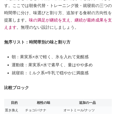
す。ここでは朝食代替・トレーニング後・就寝前の三つの
時間帯に分け、味選びと割り方、追加する食材の方向性を
提案します。
味の満足が継続を支え、継続が最終成果を支
えます
。無理のない設計にしましょう。
無序リスト：時間帯別の味と割り方
朝：果実系×水で軽く、氷を入れて覚醒感
運動後：果実系×水で素早く、量はやや多め
就寝前：ミルク系×牛乳で穏やかに満腹感
比較ブロック
目的
相性の味
追加の一品
置き換え
チョコ/バナナ
オートミール/ナッツ