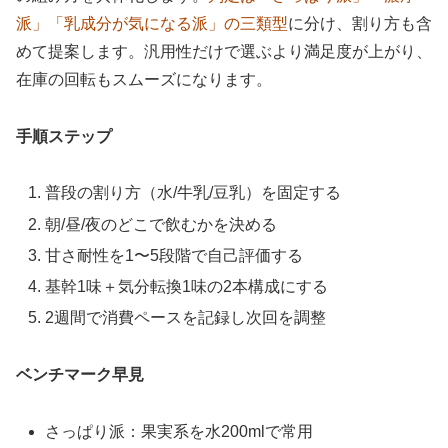
派」「乳成分が気になる派」の三類型
に分け、割り方も含
めて提案します。汎用性だけで選ぶより満足度が上がり、
在庫の回転もスムーズになります。
手順ステップ
普段の割り方（水/牛乳/豆乳）を固定する
朝/昼/夜のどこで飲むかを決める
甘さ耐性を1〜5段階で自己評価する
基幹1味＋気分転換1味の2本構成にする
2週間で消費ペースを記録し次回を調整
ベンチマーク早見
さっぱり派：果実系を水200mlで常用