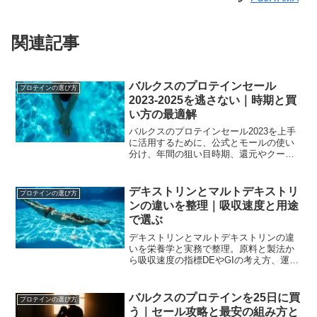
関連記事
バルクスのプロテインセール
プロテインの選び方
2023-2025を逃さない｜時期と買
い方の最適解
バルクスのプロテインセール2023を上手
に活用するために、公式とモールの使い
分け、年間の狙い目時期、還元やクーポ
ンの重ね方、在庫や賞味期限の注意まで
整理。失敗しない買い回り戦略を具体化
します。
デキストリンとマルトデキストリ
プロテインの選び方
ンの違いを整理｜吸収速度と用途
で選ぶ
デキストリンとマルトデキストリンの違
いを栄養学と実務で整理。原料と製法か
ら吸収速度の指標DEやGIの考え方、運動
前中後の使い分け、甘味と溶解性の差、
減量期や腸ケアでの注意点までを一冊分
の実践ガイドに凝縮します。
バルクスのプロテインを25日に買
プロテインの選び方
う｜セール攻略と最安の組み方と