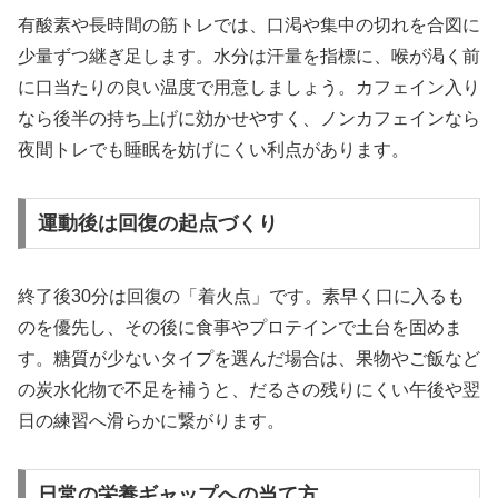
有酸素や長時間の筋トレでは、口渇や集中の切れを合図に
少量ずつ継ぎ足します。水分は汗量を指標に、喉が渇く前
に口当たりの良い温度で用意しましょう。カフェイン入り
なら後半の持ち上げに効かせやすく、ノンカフェインなら
夜間トレでも睡眠を妨げにくい利点があります。
運動後は回復の起点づくり
終了後30分は回復の「着火点」です。素早く口に入るも
のを優先し、その後に食事やプロテインで土台を固めま
す。糖質が少ないタイプを選んだ場合は、果物やご飯など
の炭水化物で不足を補うと、だるさの残りにくい午後や翌
日の練習へ滑らかに繋がります。
日常の栄養ギャップへの当て方