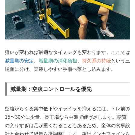
狙いが変われば最適なタイミングも変わります。ここでは
減量期の安定
、
増量期の消化負担
、
持久系の持続
という三
場面に分け、実装しやすい手順へ落とし込みます。
減量期：空腹コントロールを優先
空腹からくる集中低下やイライラを抑えるには、トレ前の
15〜30分に少量、長丁場なら中盤で継ぎ足します。糖質
の入りすぎは足が重くなることもあるため、全体の食事設
計と合わせて総量を微調整します。夜はノンカフェインを