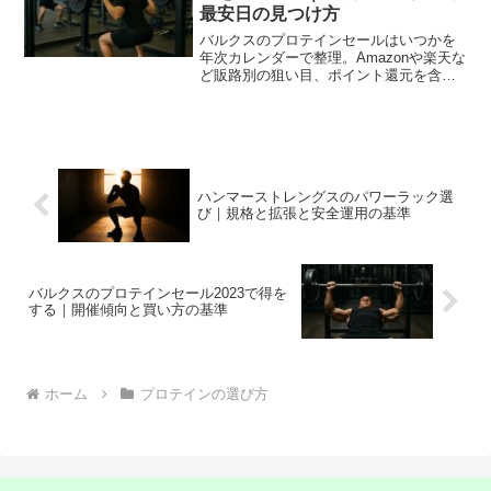
最安日の見つけ方
バルクスのプロテインセールはいつかを
年次カレンダーで整理。Amazonや楽天な
ど販路別の狙い目、ポイント還元を含め
た実質最安の計算手順、失敗回避の買い
方まで網羅します。
ハンマーストレングスのパワーラック選
び｜規格と拡張と安全運用の基準
バルクスのプロテインセール2023で得を
する｜開催傾向と買い方の基準
ホーム
プロテインの選び方