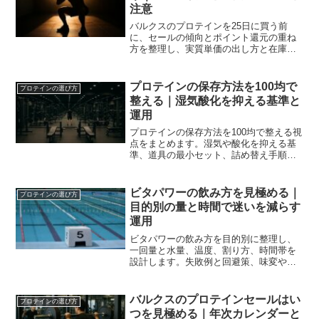
注意
バルクスのプロテインを25日に買う前
に、セールの傾向とポイント還元の重ね
方を整理し、実質単価の出し方と在庫運
用まで具体化。失敗しない買い回りの段
取りを示します。
プロテインの保存方法を100均で
プロテインの選び方
整える｜湿気酸化を抑える基準と
運用
プロテインの保存方法を100均で整える視
点をまとめます。湿気や酸化を抑える基
準、道具の最小セット、詰め替え手順や
衛生運用、小分けと携帯の工夫まで具体
化し、続けやすい習慣に落とし込みま
す。
ビタパワーの飲み方を見極める｜
プロテインの選び方
目的別の量と時間で迷いを減らす
運用
ビタパワーの飲み方を目的別に整理し、
一回量と水量、温度、割り方、時間帯を
設計します。失敗例と回避策、味変や携
行術まで実務的に示し、継続と体感の再
現性を高めます。
バルクスのプロテインセールはい
プロテインの選び方
つを見極める｜年次カレンダーと